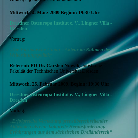
Mittwoch, 4. März 2009 Beginn: 19:30 Uhr
Dresdner Osteuropa Institut e. V., Lingner Villa -
Dresden
Vortrag:
„Die Europäische Union – Akteur im Rahmen der
Weltordnungspolitik“
Referent:
PD Dr. Carsten Nowak
,
Juristische
Fakultät der Technischen Universität Dresden
Mittwoch, 25. Februar 2009, Beginn: 19:30 Uhr
Dresdner Osteuropa Institut e. V., Lingner Villa -
Dresden
Vortrag:
„Erfolgreiche Vernetzung grenzüberschreitender
Aktivitäten als eine kulturelle Heraus­forderung:
Erfahrungen aus dem sächsischen Dreiländereck“