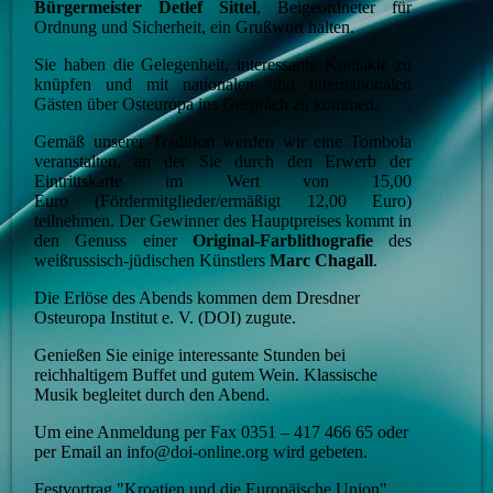
Bürgermeister Detlef Sittel
, Beigeordneter für
Ordnung und Sicherheit, ein Grußwort halten.
Sie haben die Gelegenheit, interessante Kontakte zu
knüpfen und mit nationalen und internationalen
Gästen über Osteuropa ins Gespräch zu kommen.
Gemäß unserer Tradition werden wir eine Tombola
veranstalten, an der Sie durch den Erwerb der
Eintrittskarte im Wert von 15,00
Euro (Fördermitglieder/ermäßigt 12,00 Euro)
teilnehmen. Der Gewinner des Hauptpreises kommt in
den Genuss einer
Original-Farblithografie
des
weißrussisch-jüdischen Künstlers
Marc Chagall
.
Die Erlöse des Abends kommen dem Dresdner
Osteuropa Institut e. V. (DOI) zugute.
Genießen Sie einige interessante Stunden bei
reichhaltigem Buffet und gutem Wein. Klassische
Musik begleitet durch den Abend.
Um eine Anmeldung per Fax 0351 – 417 466 65 oder
per Email an info@doi-online.org wird gebeten.
Festvortrag "Kroatien und die Europäische Union"