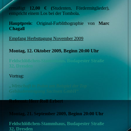
ermäßigt
12,00 € (
Studenten, Fördermitglieder),
entspricht einem Los bei der Tombola.
Hauptpreis
: Original-Farblithographie von
Marc
Chagall
Empfang Herbsttagung November 2009
Montag, 12. Oktober 2009, Beginn 20:00 Uhr
Feldschlößchen-Stammhaus, Budapester Straße
32, Dresden
Vortrag:
„Wirtschaft in Polen am Beispiel der Top
Gebäudereinigung Sachsen GmbH“
Referent: Herr Rolf Erbert
Montag, 21. September 2009, Beginn 20:00 Uhr
Feldschlößchen-Stammhaus, Budapester Straße
32, Dresden