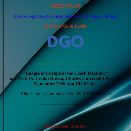
CEECON 26
DGO-Congress of Central and East European Studies
8.-9.10.2026 in Berlin
-----------------------------
unsere nächste Gesprächsrunde
"Images of Europe in the Czech Republic"
mit Prof. Dr. Lenka Rovna, Charles Universität Prag 17.
September 2026, um 19.00
Uhr
,
Villa Lingner, Leubnitzer Str. 30, 01069 Dresden
-----------------------------------
die nächsten Termine: