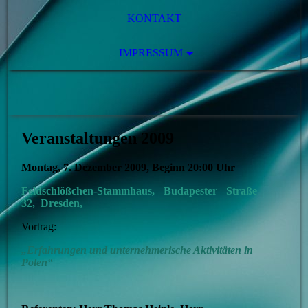
KONTAKT
IMPRESSUM
Veranstaltungen 2009
Montag, 7. Dezember 2009, Beginn 20:00 Uhr
Feldschlößchen-Stammhaus, Budapester Straße
32, Dresden,
Vortrag:
„Erfahrungen und unternehmerische Aktivitäten in
Polen“