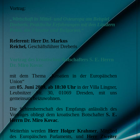
Vortrag:
„Wirtschaft in Mittel- und Osteuropa am Beispiel
Dreberis. Praktische Erfahrungen mit den Ländern
Polen, der Ukraine und Bulgarien.“
Referent: Herr Dr. Markus
Reichel,
Geschäftsführer Dreberis
Vortrag des kroatischen Botschafters S. E. Herrn
Dr. Miro Kovac
mit dem Thema „Kroatien in der Europäischen
Union“
am
05. Juni 2009, ab 18:30 Uhr
in der Villa Lingner,
Leubnitzer Str. 30, 01069 Dresden, mit uns
gemeinsam beizuwohnen.
Die Schirmherrschaft des Empfangs anlässlich des
Vortrages obliegt dem kroatischen Botschafter
S. E.
Herrn Dr. Miro Kovac
.
Weiterhin werden
Herr Holger Krahmer
, Mitglied
des Europäischen Parlaments, und
Herr Zweiter