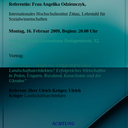
Referentin: Frau Angelika Odziemczyk,
Internationales Hochschulinstitut Zittau, Lehrstuhl für
Sozialwissenschaften
Montag, 16. Februar 2009, Beginn: 20.00 Uhr
Feldschlößchen-Stammhaus Budapesterstr. 32,
Dresden
Vortrag:
"Osteuropa – Mögliches Tätigkeitsfeld eines
Landschaftsarchitekten? Erfolgreiches Wirtschaften
in Polen, Ungarn, Russland, Kasachstan und der
Ukraine"
Referent: Herr Ulrich Krüger, Ulrich
Krüger
Landschaftsarchitekten
ACHTUNG
: