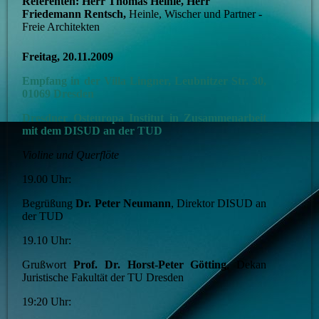
Referenten: Herr Thomas Heinle, Herr
Friedemann Rentsch,
Heinle, Wischer und Partner -
Freie Architekten
Freitag, 20.11.2009
E
mpfang
in der Villa Lingner, Leubnitzer Str. 30,
01069 Dresden
Dresdner Osteuropa Institut in Zusammenarbeit
mit dem DISUD an der TUD
Violine und Querflöte
19.00 Uhr:
Begrüßung
Dr. Peter Neumann
, Direktor DISUD an
der TUD
19.10 Uhr:
Grußwort
Prof. Dr. Horst-Peter Götting
, Dekan
Juristische Fakultät der TU Dresden
19:20 Uhr: