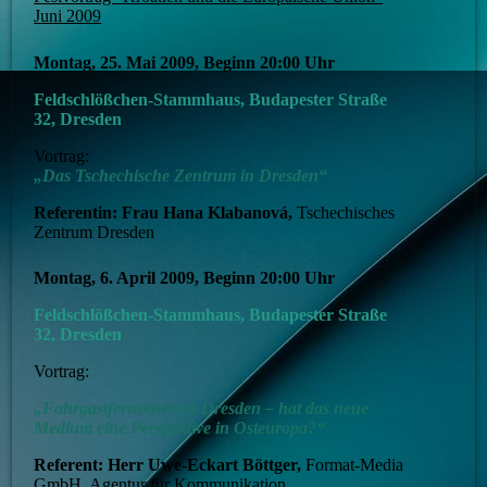
Juni 2009
Montag, 25. Mai 2009, Beginn 20:00 Uhr
Feldschlößchen-Stammhaus, Budapester Straße
32, Dresden
Vortrag:
„Das Tschechische Zentrum in Dresden“
Referentin: Frau Hana Klabanová,
Tschechisches
Zentrum Dresden
Montag, 6. April 2009, Beginn 20:00 Uhr
Feldschlößchen-Stammhaus, Budapester Straße
32, Dresden
Vortrag:
„Fahrgastfernsehen in Dresden – hat das neue
Medium eine Perspektive in Osteuropa?“
Referent: Herr Uwe-Eckart Böttger,
Format-Media
GmbH, Agentur für Kommunikation