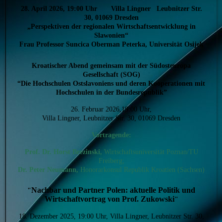
28. April 2026, 19:00 Uhr Villa Lingner Leubnitzer Str.
30, 01069 Dresden
„Perspektiven der regionalen Wirtschaftsentwicklung in
Slawonien“
Frau Professor Suncica Oberman Peterka, Universität Osijek
Kroatischer Abend gemeinsam mit der Südosteuropa
Gesellschaft (SOG)
“Die Hochschulen Ostslavoniens und deren Kooperationen mit
Hochschulen in der Bundesrepublik”
26. Februar 2026,19:00 Uhr,
Villa Lingner, Leubnitzer Str. 30, 01069 Dresden
Vortragende:
Prof. Dr. Horst Brezinski,
Wirtschaftsuniversität Poznan/TU
Freiberg;
Dr. Peter Neumann,
Honorarkonsul Republik Kroatien (Sachsen)
Nachbar und Partner Polen: aktuelle Politik und
"
Wirtschaftvortrag von Prof. Zukowski
"
18. Dezember 2025, 19:00 Uhr, Villa Lingner, Leubnitzer Str. 30,