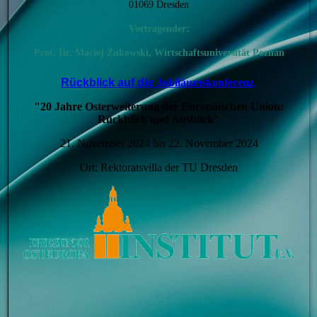
01069 Dresden
Vortragender:
Prof. Dr.
Maciej Zukowski, Wirtschaftsuniversität Poznan
Rückblick auf die
Jubiläumskonferenz
"20 Jahre Osterweiterung der Europäischen Union:
Rückblick und Ausblick"
21. November 2024 bis 22. November 2024
Ort: Rektoratsvilla der TU Dresden