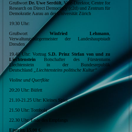
Grußwort
Dr. Uwe Serdült
, Vize-Direktor, Centre for
Research on Direct Democracy (c2d) und Zentrum für
Demokratie Aarau an der Universität Zürich
19:30 Uhr:
Grußwort
Winfried Lehmann
,
Verwaltungsbürgermeister der Landeshauptstadt
Dresden
19.40 Uhr: Vortrag
S.D. Prinz Stefan von und zu
Liechtenstein
Botschafter des Fürstentums
Liechtenstein in der Bundesrepublik
Deutschland
„
Liechtensteins
politische
Kultur
“
Violine und Querflöte
20:20 Uhr: Büfett
21.10-21.25 Uhr: Kleines Spiel
21.50 Uhr: Tombola
22.30 Uhr: Ende des Empfangs
Eintritt: 15,00 €
,