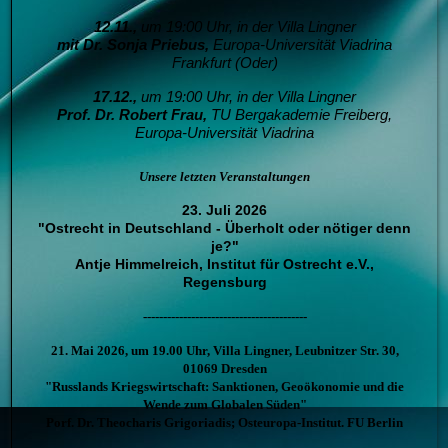
12.11.,
um 19:00 Uhr, in der Villa Lingner
mit Dr. Sonja Priebus,
Europa-Universität Viadrina
Frankfurt (Oder)
17.12.,
um 19:00 Uhr, in der Villa Lingner
Prof. Dr. Robert Frau,
T
U Bergakademie Freiberg,
Europa-Universität Viadrina
Unsere letzten Veranstaltungen
23. Juli 2026
"Ostrecht in Deutschland - Überholt oder nötiger denn
je?"
Antje Himmelreich, Institut für Ostrecht e.V.,
Regensburg
-----------------------------------------
21. Mai 2026, um 19.00 Uhr, Villa Lingner, Leubnitzer Str. 30,
01069 Dresden
"Russlands Kriegswirtschaft: Sanktionen, Geoökonomie und die
Wende zum Globalen Süden"
Porf. Dr. Theocharis Grigoriadis; Osteuropa-Institut. FU Berlin