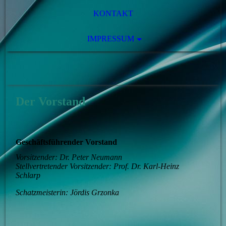
KONTAKT
IMPRESSUM
Der Vorstand
Geschäftsführender Vorstand
Vorsitzender: Dr. Peter Neumann
Stellvertretender Vorsitzender: Prof. Dr. Karl-Heinz
Schlarp
Schatzmeisterin:
Jördis Grzonka