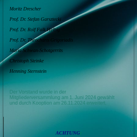
Moritz Drescher
Prof. Dr. Stefan Garsztecki
Prof. Dr. Rolf Falk Helbig
Prof. Dr. Theocharis Grigoriadis
Maria Schwan-Schotgerrits
Christoph Steinke
Henning Sternstein
Der Vorstand wurde in der
Mitgliederversammlung am 1. Juni 2024 gewählt
und durch Kooption am 26.11.2024 erweitert.
ACHTUNG
: