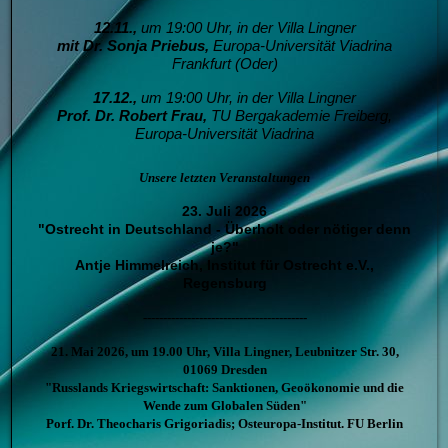
12.11.,
um 19:00 Uhr, in der Villa Lingner
mit Dr. Sonja Priebus,
Europa-Universität Viadrina
Frankfurt (Oder)
17.12.,
um 19:00 Uhr, in der Villa Lingner
Prof. Dr. Robert Frau,
T
U Bergakademie Freiberg,
Europa-Universität Viadrina
Unsere letzten Veranstaltungen
23. Juli 2026
"Ostrecht in Deutschland - Überholt oder nötiger denn
je?"
Antje Himmelreich, Institut für Ostrecht e.V.,
Regensburg
-----------------------------------------
21. Mai 2026, um 19.00 Uhr, Villa Lingner, Leubnitzer Str. 30,
01069 Dresden
"Russlands Kriegswirtschaft: Sanktionen, Geoökonomie und die
Wende zum Globalen Süden"
Porf. Dr. Theocharis Grigoriadis; Osteuropa-Institut. FU Berlin