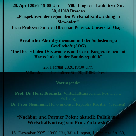
28. April 2026, 19:00 Uhr Villa Lingner Leubnitzer Str.
30, 01069 Dresden
„Perspektiven der regionalen Wirtschaftsentwicklung in
Slawonien“
Frau Professor Suncica Oberman Peterka, Universität Osijek
Kroatischer Abend gemeinsam mit der Südosteuropa
Gesellschaft (SOG)
“Die Hochschulen Ostslavoniens und deren Kooperationen mit
Hochschulen in der Bundesrepublik”
26. Februar 2026,19:00 Uhr,
Villa Lingner, Leubnitzer Str. 30, 01069 Dresden
Vortragende:
Prof. Dr. Horst Brezinski,
Wirtschaftsuniversität Poznan/TU
Freiberg;
Dr. Peter Neumann,
Honorarkonsul Republik Kroatien (Sachsen)
Nachbar und Partner Polen: aktuelle Politik und
"
Wirtschaftvortrag von Prof. Zukowski
"
18. Dezember 2025, 19:00 Uhr, Villa Lingner, Leubnitzer Str. 30,