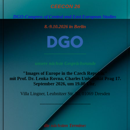
CEECON 26
DGO-Congress of Central and East European Studies
8.-9.10.2026 in Berlin
-----------------------------
unsere nächste Gesprächsrunde
"Images of Europe in the Czech Republic"
mit Prof. Dr. Lenka Rovna, Charles Universität Prag 17.
September 2026, um 19.00
Uhr
,
Villa Lingner, Leubnitzer Str. 30, 01069 Dresden
-----------------------------------
die nächsten Termine: