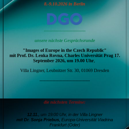
8.-9.10.2026 in Berlin
-----------------------------
unsere nächste Gesprächsrunde
"Images of Europe in the Czech Republic"
mit Prof. Dr. Lenka Rovna, Charles Universität Prag 17.
September 2026, um 19.00
Uhr
,
Villa Lingner, Leubnitzer Str. 30, 01069 Dresden
-----------------------------------
die nächsten Termine:
12.11.,
um 19:00 Uhr, in der Villa Lingner
mit Dr. Sonja Priebus,
Europa-Universität Viadrina
Frankfurt (Oder)