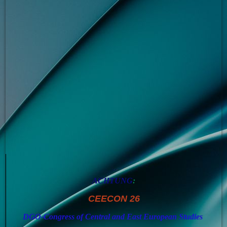
ACHTUNG
:
CEECON 26
DGO-Congress of Central and East European Studies