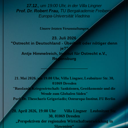
17.12.,
um 19:00 Uhr, in der Villa Lingner
Prof. Dr. Robert Frau,
T
U Bergakademie Freiberg,
Europa-Universität Viadrina
Unsere letzten Veranstaltungen
23. Juli 2026
"Ostrecht in Deutschland - Überholt oder nötiger denn
je?"
Antje Himmelreich, Institut für Ostrecht e.V.,
Regensburg
-----------------------------------------
21. Mai 2026, um 19.00 Uhr, Villa Lingner, Leubnitzer Str. 30,
01069 Dresden
"Russlands Kriegswirtschaft: Sanktionen, Geoökonomie und die
Wende zum Globalen Süden"
Porf. Dr. Theocharis Grigoriadis; Osteuropa-Institut. FU Berlin
28. April 2026, 19:00 Uhr Villa Lingner Leubnitzer Str.
30, 01069 Dresden
„Perspektiven der regionalen Wirtschaftsentwicklung in
Slawonien“