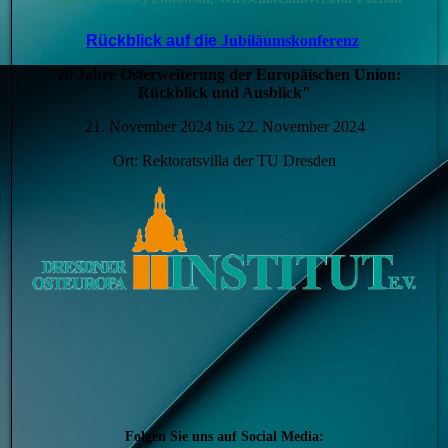
Rückblick auf die
Jubiläumskonferenz
"20 Jahre Osterweiterung der Europäischen Union:
Rückblick und Ausblick"
21. November 2024 bis 22. November 2024
Ort: Rektoratsvilla der TU Dresden
Folgen Sie uns auf Social Media: