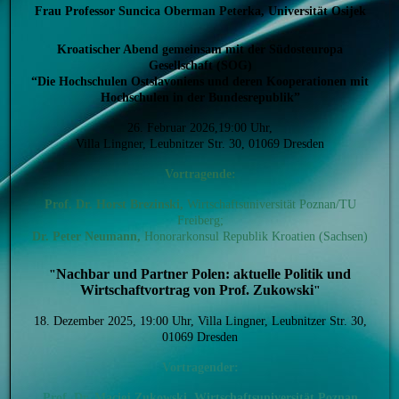
Frau Professor Suncica Oberman Peterka, Universität Osijek
Kroatischer Abend gemeinsam mit der Südosteuropa
Gesellschaft (SOG)
“Die Hochschulen Ostslavoniens und deren Kooperationen mit
Hochschulen in der Bundesrepublik”
26. Februar 2026,19:00 Uhr,
Villa Lingner, Leubnitzer Str. 30, 01069 Dresden
Vortragende:
Prof. Dr. Horst Brezinski,
Wirtschaftsuniversität Poznan/TU
Freiberg;
Dr. Peter Neumann,
Honorarkonsul Republik Kroatien (Sachsen)
Nachbar und Partner Polen: aktuelle Politik und
"
Wirtschaftvortrag von Prof. Zukowski
"
18. Dezember 2025, 19:00 Uhr, Villa Lingner, Leubnitzer Str. 30,
01069 Dresden
Vortragender:
Prof. Dr.
Maciej Zukowski, Wirtschaftsuniversität Poznan