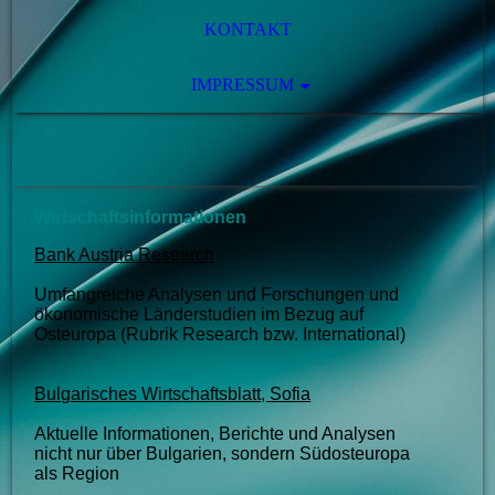
KONTAKT
IMPRESSUM
Wirtschaftsinformationen
Bank Austria Research
Umfangreiche Analysen und Forschungen und
ökonomische Länderstudien im Bezug auf
Osteuropa (Rubrik Research bzw. International)
Bulgarisches Wirtschaftsblatt, Sofia
Aktuelle Informationen, Berichte und Analysen
nicht nur über Bulgarien, sondern Südosteuropa
als Region