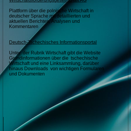
Wirtschaftsförderungsgesellschaft AG
Plattform über die polnische Wirtschaft in
deutscher Sprache mit detaillierten und
aktuellen Berichten, Analysen und
Kommentaren
Deutsch-Tschechisches Informationsportal
Unter der Rubrik Wirtschaft gibt die Website
Grundinformationen über die tschechische
Wirtschaft und eine Linksammlung, darüber
hinaus Downloads von wichtigen Formularen
und Dokumenten