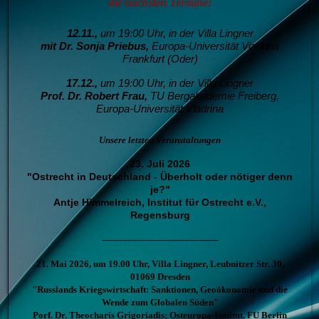
die nächsten Termine:
12.11.,
um 19:00 Uhr, in der Villa Lingner
mit Dr. Sonja Priebus,
Europa-Universität Viadrina
Frankfurt (Oder)
17.12.,
um 19:00 Uhr, in der Villa Lingner
Prof. Dr. Robert Frau,
T
U Bergakademie Freiberg,
Europa-Universität Viadrina
Unsere letzten Veranstaltungen
23. Juli 2026
"Ostrecht in Deutschland - Überholt oder nötiger denn
je?"
Antje Himmelreich, Institut für Ostrecht e.V.,
Regensburg
-----------------------------------------
21. Mai 2026, um 19.00 Uhr, Villa Lingner, Leubnitzer Str. 30,
01069 Dresden
"Russlands Kriegswirtschaft: Sanktionen, Geoökonomie und die
Wende zum Globalen Süden"
Porf. Dr. Theocharis Grigoriadis; Osteuropa-Institut. FU Berlin