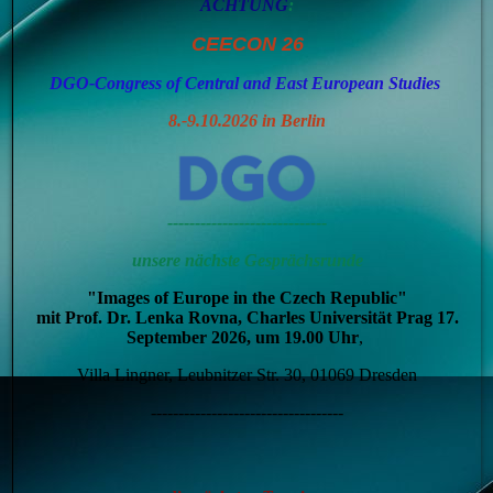
ACHTUNG
:
CEECON 26
DGO-Congress of Central and East European Studies
8.-9.10.2026 in Berlin
-----------------------------
unsere nächste Gesprächsrunde
"Images of Europe in the Czech Republic"
mit Prof. Dr. Lenka Rovna, Charles Universität Prag 17.
September 2026, um 19.00
Uhr
,
Villa Lingner, Leubnitzer Str. 30, 01069 Dresden
-----------------------------------