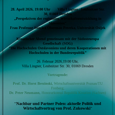
28. April 2026, 19:00 Uhr Villa Lingner Leubnitzer Str.
30, 01069 Dresden
„Perspektiven der regionalen Wirtschaftsentwicklung in
Slawonien“
Frau Professor Suncica Oberman Peterka, Universität Osijek
Kroatischer Abend gemeinsam mit der Südosteuropa
Gesellschaft (SOG)
“Die Hochschulen Ostslavoniens und deren Kooperationen mit
Hochschulen in der Bundesrepublik”
26. Februar 2026,19:00 Uhr,
Villa Lingner, Leubnitzer Str. 30, 01069 Dresden
Vortragende:
Prof. Dr. Horst Brezinski,
Wirtschaftsuniversität Poznan/TU
Freiberg;
Dr. Peter Neumann,
Honorarkonsul Republik Kroatien (Sachsen)
Nachbar und Partner Polen: aktuelle Politik und
"
Wirtschaftvortrag von Prof. Zukowski
"