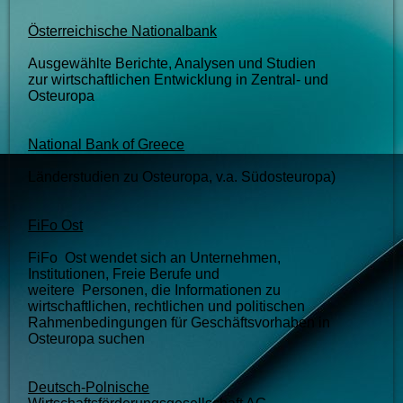
Österreichische Nationalbank
Ausgewählte Berichte, Analysen und Studien
zur wirtschaftlichen Entwicklung in Zentral- und
Osteuropa
National Bank of Greece
Länderstudien zu Osteuropa, v.a. Südosteuropa)
FiFo Ost
FiFo Ost wendet sich an Unternehmen,
Institutionen, Freie Berufe und
weitere Personen, die Informationen zu
wirtschaftlichen, rechtlichen und politischen
Rahmenbedingungen für Geschäftsvorhaben in
Osteuropa suchen
Deutsch-Polnische